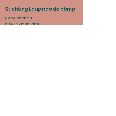
Stichting Laup nao de pômp
Cederstraat 16
5993 XK Maasbree
KVK:
76263622
Rek. nr.:
NL04 RABO 0347665055
© 2025 Laup nao de pômp
Met ❤ gemaakt door Tekst- &
Communicatiebureau Brandy.
Contact
Vragen? Mail naar
info@lndp.nl
of vul
onderstaand formulier in.