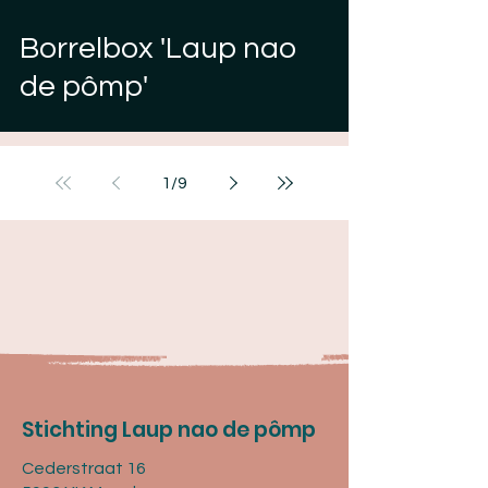
Borrelbox 'Laup nao
de pômp'
1
/
9
Stichting Laup nao de pômp
Cederstraat 16