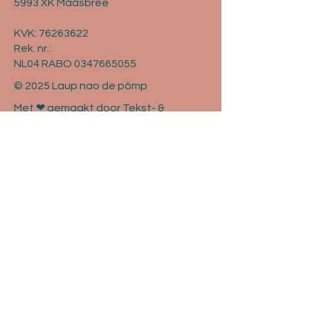
5993 XK Maasbree
KVK:
76263622
Rek. nr.:
NL04 RABO 0347665055
© 2025 Laup nao de pômp
Met ❤ gemaakt door Tekst- &
Communicatiebureau Brandy.
Contact
Vragen? Mail naar
info@lndp.nl
of vul
onderstaand formulier in.