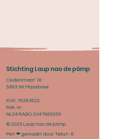
Stichting Laup nao de pômp
Cederstraat 16
5993 XK Maasbree
KVK:
76263622
Rek. nr.:
NL04 RABO 0347665055
© 2025 Laup nao de pômp
Met ❤ gemaakt door Tekst- &