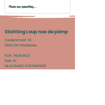
Plaats een opmerking...
Inschrijven LNDP 2026
"Bree, Bree, Bre
kan vanaf 1 februari!
waar 't weer fijn
Stichting Laup nao de pômp
Cederstraat 16
5993 XK Maasbree
KVK:
76263622
Rek. nr.:
NL04 RABO 0347665055
© 2025 Laup nao de pômp
Met ❤ gemaakt door Tekst- &
Communicatiebureau Brandy.
Contact