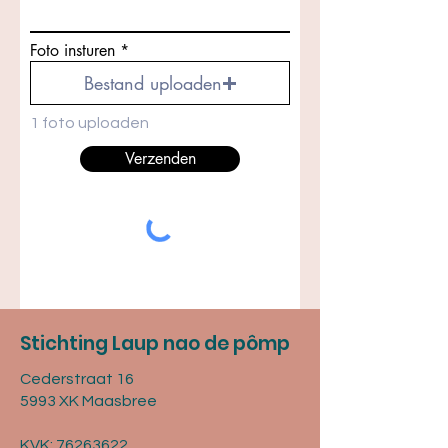
Foto insturen
Bestand uploaden
1 foto uploaden
Verzenden
Stichting Laup nao de pômp
Cederstraat 16
5993 XK Maasbree
KVK:
76263622