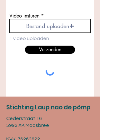
Video insturen
Bestand uploaden
1 video uploaden
Verzenden
Stichting Laup nao de pômp
Cederstraat 16
5993 XK Maasbree
KVK:
76263622