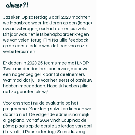
alweer?!
Jazeker! Op zaterdag 8 april 2023 mochten
we Maasbree weer trakteren op een (lange)
avond vol vragen, opdrachten en puzzels.
Dit jaar was het iets behapbaarder kregen
we van velen terug. Fijn! Na jullie feedback
op de eerste editie was dat een van onze
verbeterpunten.
Er deden in 2023 25 teams mee met LNDP.
Twee minder dan het jaar ervoor, maar wel
een nagenoeg gelijk aantal deelnemers.
Wat mooi dat jullie voor het eerst of opnieuw
hebben meegedaan. Hopelijk hebben jullie
net zo genoten als wij!
Voor ons staat nu de evaluatie op het
programma. Maar lang stilzitten kunnen we
daarna niet. De volgende editie is namelijk
al gepland. Vanaf 2024 vindt Laup nao de
pômp plaats op de eerste zaterdag van april
(t.o.v. altijd Paaszaterdag). Soms dus nog