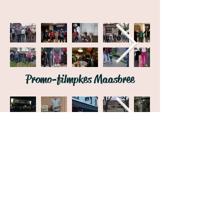
Promo-filmpkes Maasbree
Feestavond / prijsuitreiking