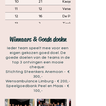
10
21
Kaojebag
11
12
Veteranen MVC'19 en aanh
12
16
De Patsers
13
2
Tieskes small bend
14
19
Laup nao de Restarie
Winnaars & Goede doelen
15
6
De Regenlaars
16
20
Ons Breenuuje
Ieder team speelt mee voor een
17
17
De Henny family
eigen gekozen goed doel. De
goede doelen van de teams in de
18
7
Naggal Wiedes
top 3 ontvingen een mooie
cheque:
19
10
Vlasrooth
Stichting Steenkers Anemoon - €
20
4
Den Britse Driessen tak
300,-
Wensambulance Limburg - € 200,-
21
3
Per seconde grijzer
Speelgoedbank Peel en Maas - €
22
22
Van Kastanje tot het Rooth
100,-