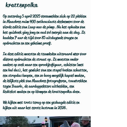
krattenpolka
Op zaterdag 5 april 2025 verzamelden zich op 22 plekken
in Maasbree ruim 400 enthousiaste deelnemers voor de
vierde editie van Laup nao de pômp. Na het ophalen van
het quizboek ging jong en oud vol energie aan de slag. Ze
hadden 7 uur de tijd voor 85 uitdagende vragen en
opdrachten en een geheime proef.
In deze editie moesten de teamleden uiteraard weer voor
diverse opdrachten de straat op. Ze moesten onder
andere op zoek naar een sprookjesfiguur, schieten (met
een bal dus), het gewicht van een stapel boeken schatten,
een stropdas knopen, een zo hoog mogelijk kapsel maken,
de lelijkste plek van Maasbree fotograferen, touwtrekken
tegen Baarlo, de aardappeleters uitbeelden, een
liedtekst maken en op klompen de krattenpolka doen.
We kijken met trots terug op een geslaagde editie en
kijken uit naar het eerste lustrum in 2026.