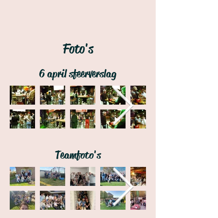
Foto's
6 april sfeerverslag
Teamfoto's