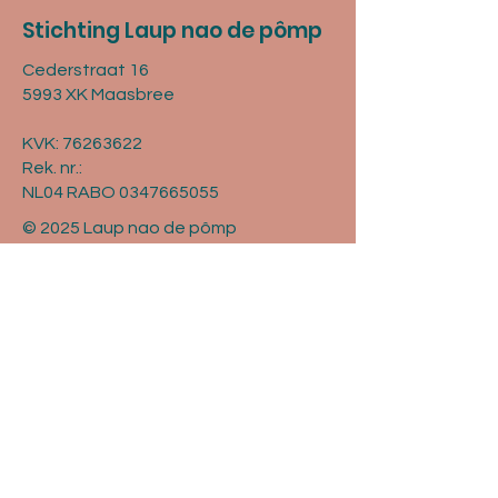
Stichting Laup nao de pômp
Cederstraat 16
5993 XK Maasbree
KVK:
76263622
Rek. nr.:
NL04 RABO 0347665055
© 2025 Laup nao de pômp
Met ❤ gemaakt door Tekst- &
Communicatiebureau Brandy.
Contact
Vragen? Mail naar
info@lndp.nl
of vul
onderstaand formulier in.